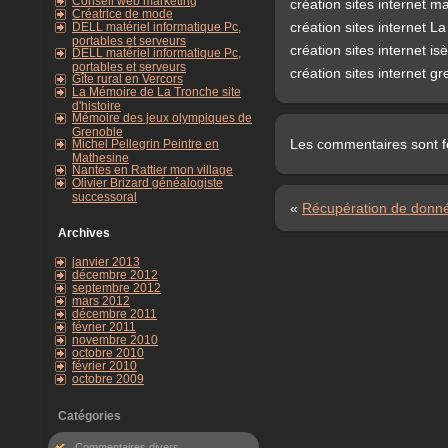
Conseil web marketing
création sites internet m
Créatrice de mode
création sites internet L
DELL matériel informatique Pc,
portables et serveurs
création sites internet is
DELL matériel informatique Pc,
portables et serveurs
création sites internet g
Gîte rural en Vercors
La Mémoire de La Tronche site
d'histoire
Mémoire des jeux olympiques de
Grenoble
Les commentaires sont 
Michel Pellegrin Peintre en
Mathesine
Nantes en Rattier mon village
Olivier Brizard généalogiste
successoral
«
Récupération de donn
Archives
janvier 2013
décembre 2012
septembre 2012
mars 2012
décembre 2011
février 2011
novembre 2010
octobre 2010
février 2010
octobre 2009
Catégories
Commentaires divers