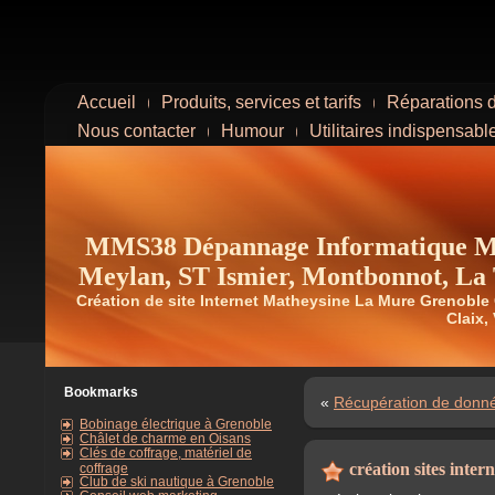
Accueil
Produits, services et tarifs
Réparations d
Nous contacter
Humour
Utilitaires indispensabl
MMS38 Dépannage Informatique Ma
Meylan, ST Ismier, Montbonnot, La T
Création de site Internet Matheysine La Mure Grenoble
Claix, 
Bookmarks
«
Récupération de donn
Bobinage électrique à Grenoble
Châlet de charme en Oisans
Clés de coffrage, matériel de
création sites intern
coffrage
Club de ski nautique à Grenoble