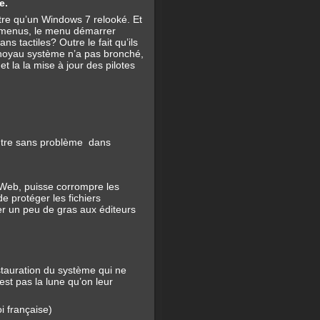
e.
utre qu’un Windows 7 relooké. Et
de menus, le menu démarrer
s tactiles? Outre le fait qu’ils
e noyau système n’a pas bronché,
t la la mise à jour des pilotes
entre sans problème dans
 Web, puisse corrompre les
e protéger les fichiers
er un peu de gras aux éditeurs
tauration du système qui ne
est pas la lune qu’on leur
oi française)