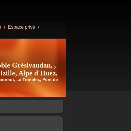
b
Espace privé
le Grésivaudan, ,
zille, Alpe d'Huez,
tbonnot, La Tronche,, Pont de