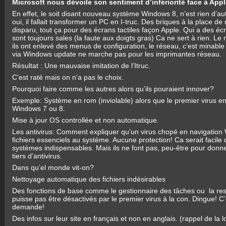
Microsoft nous dévoile son sentiment d’infériorité face à Appl
En effet, le soit disant nouveau système Windows 8, n’est rien d’a
oui, il fallait transformer un PC en I-truc. Des briques à la place 
disparu, tout ça pour des écrans tactiles façon Apple. Qui a des écran
sont toujours sales (la faute aux doigts gras) Ca ne sert à rien. L
ils ont enlevé des menus de configuration, le réseau, c’est minable e
via Windows update ne marche pas pour les imprimantes réseau.
Résultat : Une mauvaise imitation de l’Itruc.
C’est raté mais on n’a pas le choix.
Pourquoi faire comme les autres alors qu’ils pouraient innover?
Exemple: Système en rom (inviolable) alors que le premier virus 
Windows 7 ou 8.
Mise à jour OS controllée et non automatique.
Les antivirus: Comment expliquer qu’un virus chopé en navigation
fichiers essenciels au système. Aucune protection! Ca serait facile d
systèmes indispensables. Mais ils ne font pas, peu-être pour donn
tiers d’antivirus.
Dans qu’el monde vit-on?
Nettoyage automatique des fichiers indésirables
Des fonctions de base comme le gestionnaire des tâches ou la res
puisse pas être désactivés par le premier virus à la con. Dingue! C’
demande!
Des infos sur leur site en français et non en anglais. (rappel de la l