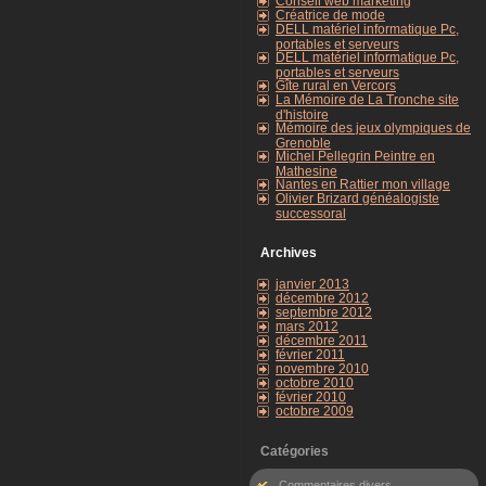
Conseil web marketing
Créatrice de mode
DELL matériel informatique Pc,
portables et serveurs
DELL matériel informatique Pc,
portables et serveurs
Gîte rural en Vercors
La Mémoire de La Tronche site
d'histoire
Mémoire des jeux olympiques de
Grenoble
Michel Pellegrin Peintre en
Mathesine
Nantes en Rattier mon village
Olivier Brizard généalogiste
successoral
Archives
janvier 2013
décembre 2012
septembre 2012
mars 2012
décembre 2011
février 2011
novembre 2010
octobre 2010
février 2010
octobre 2009
Catégories
Commentaires divers