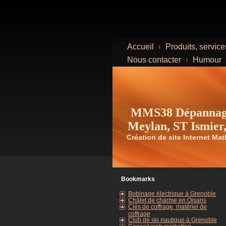
Accueil
Produits, services
Nous contacter
Humour
MMS38 Dépannage 
Meylan, ST Ismier,
Création de site Internet Ma
Bookmarks
Bobinage électrique à Grenoble
Châlet de charme en Oisans
Clés de coffrage, matériel de
coffrage
Club de ski nautique à Grenoble