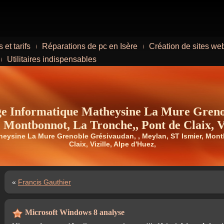
 et tarifs
Réparations de pc en Isère
Création de sites we
Utilitaires indispensables
Informatique Matheysine La Mure Grenob
 Montbonnot, La Tronche,, Pont de Claix, Vi
theysine La Mure Grenoble Grésivaudan, , Meylan, ST Ismier, Mon
Claix, Vizille, Alpe d'Huez,
«
Francis Gauthier
Microsoft Windows 8 analyse