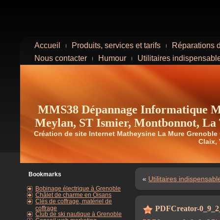
Accueil
Produits, services et tarifs
Réparations d
Nous contacter
Humour
Utilitaires indispensabl
MMS38 Dépannage Informatique Ma
Meylan, ST Ismier, Montbonnot, La T
Création de site Internet Matheysine La Mure Grenoble
Claix, 
Bookmarks
«
Utilitaires indispensabl
Bobinage électrique à Grenoble
Châlet de charme en Oisans
Clés de coffrage, matériel de
PDFCreator-0_9_2
coffrage
Club de ski nautique à Grenoble