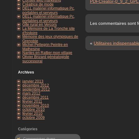
Conseil web marketing
PDFCreator-0_9_2_GPLG
Créatrice de mode
DELL matériel informatique Pc,
portables et serveurs
DELL matériel informatique Pc,
portables et serveurs
Les commentaires sont 
Gîte rural en Vercors
La Mémoire de La Tronche site
d'histoire
Mémoire des jeux olympiques de
Grenoble
«
Utilitaires indispensabl
Michel Pellegrin Peintre en
Mathesine
Nantes en Rattier mon village
Olivier Brizard généalogiste
successoral
Archives
janvier 2013
décembre 2012
septembre 2012
mars 2012
décembre 2011
février 2011
novembre 2010
octobre 2010
février 2010
octobre 2009
Catégories
Commentaires divers