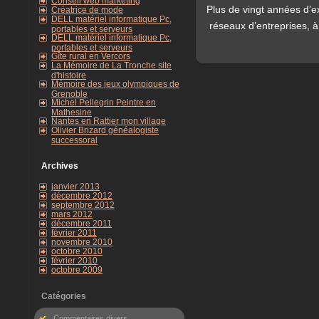
Conseil web marketing
Plus de vingt années d’
Créatrice de mode
DELL matériel informatique Pc,
réseaux d’entreprises, à 
portables et serveurs
DELL matériel informatique Pc,
portables et serveurs
Gîte rural en Vercors
La Mémoire de La Tronche site
d'histoire
Mémoire des jeux olympiques de
Grenoble
Michel Pellegrin Peintre en
Mathesine
Nantes en Rattier mon village
Olivier Brizard généalogiste
successoral
Archives
janvier 2013
décembre 2012
septembre 2012
mars 2012
décembre 2011
février 2011
novembre 2010
octobre 2010
février 2010
octobre 2009
Catégories
Commentaires divers