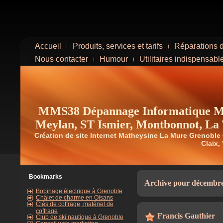
Accueil
Produits, services et tarifs
Réparations d
Nous contacter
Humour
Utilitaires indispensabl
MMS38 Dépannage Informatique Ma
Meylan, ST Ismier, Montbonnot, La T
Création de site Internet Matheysine La Mure Grenoble
Claix, 
Bookmarks
Archive pour décembr
Bobinage électrique à Grenoble
Châlet de charme en Oisans
Clés de coffrage, matériel de
coffrage
Francis Gauthier
Club de ski nautique à Grenoble