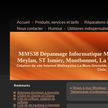
Accueil
Produits, services et tarifs
Réparations d
Nous contacter
Humour
Utilitaires indispensabl
MMS38 Dépannage Informatique Ma
Meylan, ST Ismier, Montbonnot, La T
Création de site Internet Matheysine La Mure Grenoble
Claix, 
Bookmarks
«
Mises à jour Windows
Dépannage d’ordinateurs
Bobinage électrique à Grenoble
Châlet de charme en Oisans
Clés de coffrage, matériel de
coffrage
Club de ski nautique à Grenoble