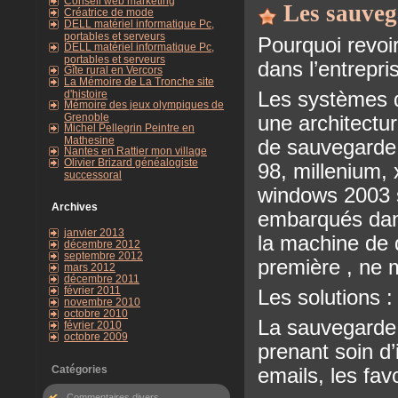
Conseil web marketing
Les sauveg
Créatrice de mode
DELL matériel informatique Pc,
portables et serveurs
Pourquoi revoi
DELL matériel informatique Pc,
portables et serveurs
dans l’entrepri
Gîte rural en Vercors
La Mémoire de La Tronche site
d'histoire
Les systèmes 
Mémoire des jeux olympiques de
Grenoble
une architectu
Michel Pellegrin Peintre en
Mathesine
de sauvegarde 
Nantes en Rattier mon village
Olivier Brizard généalogiste
98, millenium,
successoral
windows 2003 s
Archives
embarqués dan
janvier 2013
la machine de 
décembre 2012
septembre 2012
première , ne m
mars 2012
décembre 2011
février 2011
Les solutions :
novembre 2010
octobre 2010
La sauvegarde d
février 2010
octobre 2009
prenant soin d’
Catégories
emails, les fav
Commentaires divers